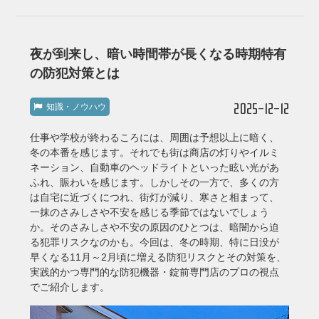
夜が到来し、暗い時間帯が長くなる時期特有
の防犯対策とは
2025-12-12
知識・ノウハウ
仕事や学校が終わるころには、周囲は予想以上に暗く、
冬の本番を感じます。それでも街は商店の灯りやイルミ
ネーション、自動車のヘッドライトといった眩い光があ
ふれ、賑わいを感じます。しかしその一方で、多くの方
は自宅に近づくにつれ、街灯が減り、寒さと相まって、
一抹のさみしさや不安を感じる季節ではないでしょう
か。そのさみしさや不安の原因のひとつは、暗闇から迫
る犯罪リスクなのかも。今回は、冬の時期、特に日没が
早くなる11月～2月頃に増える防犯リスクとその対策を、
実践的かつ専門的な防犯機器・錠前専門店のプロの視点
でご紹介します。